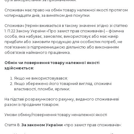
Споживач має право на обмін товару належної якості протягом
чотирнадцяти днів, за винятком дня покупки.
Споживач (термін вживається в такому значенні згідно зі статтею
1. П.22 Закону України «Про захист прав споживачів») – фізична
особа, яка набуває, замовляє, використовує або має намір
придбати або замовити продукцію для особистих потреб, не
пов'язаних із підприємницькою діяльністю або виконанням
обов'язків найманого працівника.
Обмін чи повернення товару належної якості
здійснюється:
Якщо не використовувався;
Якщо збережено його товарний вигляд, споживчі
властивості, пломби, ярлики;
На підставі розрахункового рахунку, виданого споживачеві
разом із проданим товаром.
Умови обміну/повернення товару неналежної якості
Стаття 8.
За законом України
«про захист прав споживачів»: