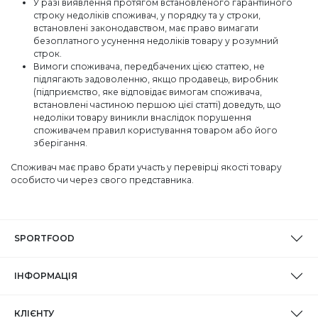
У разі виявлення протягом встановленого гарантійного
строку недоліків споживач, у порядку та у строки,
встановлені законодавством, має право вимагати
безоплатного усунення недоліків товару у розумний
строк.
Вимоги споживача, передбачених цією статтею, не
підлягають задоволенню, якщо продавець, виробник
(підприємство, яке відповідає вимогам споживача,
встановлені частиною першою цієї статті) доведуть, що
недоліки товару виникли внаслідок порушення
споживачем правил користування товаром або його
зберігання.
Споживач має право брати участь у перевірці якості товару
особисто чи через свого представника.
SPORTFOOD
ІНФОРМАЦІЯ
КЛІЄНТУ